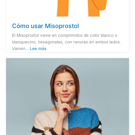
Cómo usar Misoprostol
El Misoprostol viene en comprimidos de color blanco o
blanquecino, hexagonales, con ranuras en ambos lados.
Vienen…
Lee más