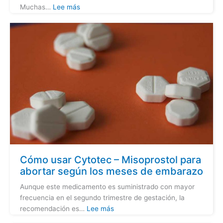
Muchas…
Lee más
Cómo usar Cytotec – Misoprostol para
abortar según los meses de embarazo
Aunque este medicamento es suministrado con mayor
frecuencia en el segundo trimestre de gestación, la
recomendación es…
Lee más