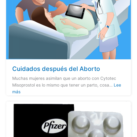
pastillas
asi
bienestar
embarazo
uno
embar
quedo
de
en
embarazada?
una
el
mujer?
pasado?
Cuidados después del Aborto
Muchas mujeres asimilan que un aborto con Cytotec
Misoprostol es lo mismo que tener un parto, cosa…
Lee
más