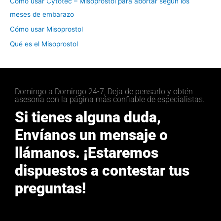
Cómo usar Cytotec – Misoprostol para abortar según los
meses de embarazo
Cómo usar Misoprostol
Qué es el Misoprostol
Domingo a Domingo 24-7, Deja de pensarlo y obtén
asesoría con la página más confiable de especialistas.
Si tienes alguna duda,
Envíanos un mensaje o
llámanos. ¡Estaremos
dispuestos a contestar tus
preguntas!