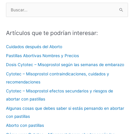
B
u
s
Artículos que te podrían interesar:
c
a
Cuidados después del Aborto
r
Pastillas Abortivas Nombres y Precios
p
Dosis Cytotec – Misoprostol según las semanas de embarazo
o
Cytotec – Misoprostol contraindicaciones, cuidados y
r
recomendaciones
:
Cytotec – Misoprostol efectos secundarios y riesgos de
abortar con pastillas
Algunas cosas que debes saber si estás pensando en abortar
con pastillas
Aborto con pastillas