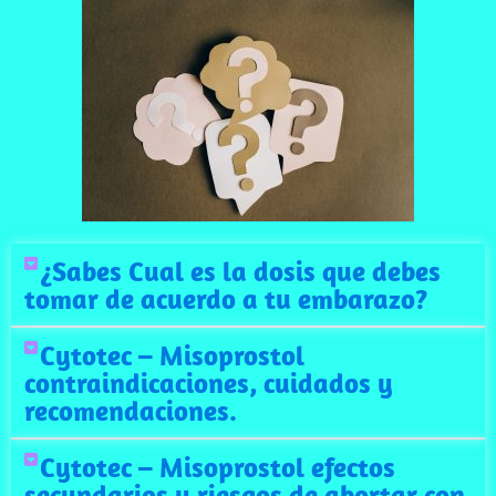
¿Sabes Cual es la dosis que debes
tomar de acuerdo a tu embarazo?
Cytotec – Misoprostol
contraindicaciones, cuidados y
recomendaciones.
Cytotec – Misoprostol efectos
secundarios y riesgos de abortar con