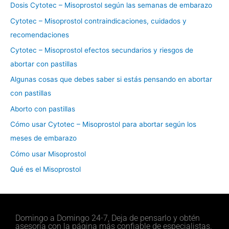
Dosis Cytotec – Misoprostol según las semanas de embarazo
o
Cytotec – Misoprostol contraindicaciones, cuidados y
r
recomendaciones
:
Cytotec – Misoprostol efectos secundarios y riesgos de
abortar con pastillas
Algunas cosas que debes saber si estás pensando en abortar
con pastillas
Aborto con pastillas
Cómo usar Cytotec – Misoprostol para abortar según los
meses de embarazo
Cómo usar Misoprostol
Qué es el Misoprostol
Domingo a Domingo 24-7, Deja de pensarlo y obtén
asesoría con la página más confiable de especialistas.