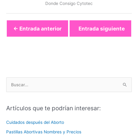
Donde Consigo Cytotec
←
Entrada anterior
Entrada siguiente
→
B
u
s
Artículos que te podrían interesar:
c
a
Cuidados después del Aborto
r
Pastillas Abortivas Nombres y Precios
p