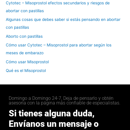
Cytotec – Misoprostol efectos secundarios y riesgos de
abortar con pastillas
Algunas cosas que debes saber si estás pensando en abortar
con pastillas
Aborto con pastillas
Cómo usar Cytotec – Misoprostol para abortar según los
meses de embarazo
Cómo usar Misoprostol
Qué es el Misoprostol
Domingo a Domingo 24-7, Deja de pensarlo y obtén
asesoría con la página más confiable de especialistas.
Si tienes alguna duda,
Envíanos un mensaje o