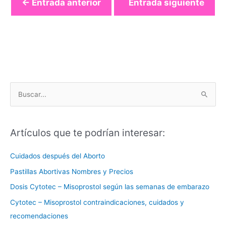
←
Entrada anterior
Entrada siguiente
→
B
u
s
Artículos que te podrían interesar:
c
a
Cuidados después del Aborto
r
Pastillas Abortivas Nombres y Precios
p
Dosis Cytotec – Misoprostol según las semanas de embarazo
o
Cytotec – Misoprostol contraindicaciones, cuidados y
r
recomendaciones
: