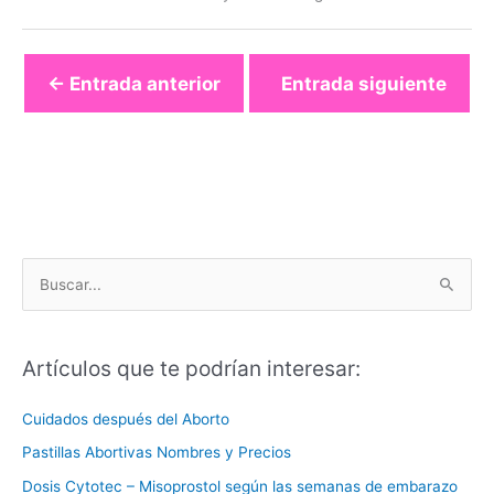
←
Entrada anterior
Entrada siguiente
→
B
u
s
Artículos que te podrían interesar:
c
a
Cuidados después del Aborto
r
Pastillas Abortivas Nombres y Precios
p
Dosis Cytotec – Misoprostol según las semanas de embarazo