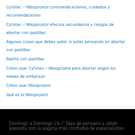
o
Cytotec – Misoprostol contraindicaciones, cuidados y
r
recomendaciones
:
Cytotec – Misoprostol efectos secundarios y riesgos de
abortar con pastillas
Algunas cosas que debes saber si estás pensando en abortar
con pastillas
Aborto con pastillas
Cómo usar Cytotec – Misoprostol para abortar según los
meses de embarazo
Cómo usar Misoprostol
Qué es el Misoprostol
Domingo a Domingo 24-7, Deja de pensarlo y obtén
asesoría con la página más confiable de especialistas.