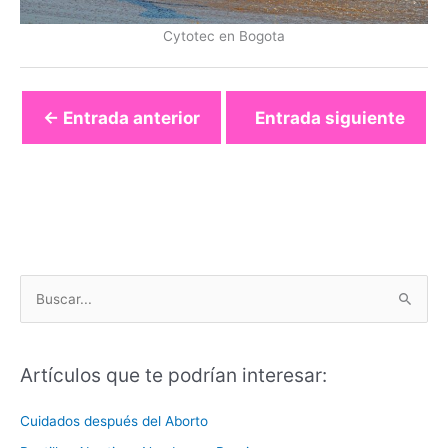
Cytotec en Bogota
←
Entrada anterior
Entrada siguiente
→
B
u
s
Artículos que te podrían interesar:
c
a
Cuidados después del Aborto
r