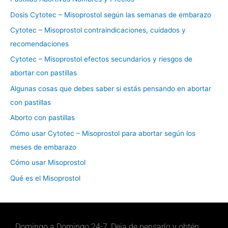
p
Dosis Cytotec – Misoprostol según las semanas de embarazo
o
Cytotec – Misoprostol contraindicaciones, cuidados y
r
recomendaciones
:
Cytotec – Misoprostol efectos secundarios y riesgos de
abortar con pastillas
Algunas cosas que debes saber si estás pensando en abortar
con pastillas
Aborto con pastillas
Cómo usar Cytotec – Misoprostol para abortar según los
meses de embarazo
Cómo usar Misoprostol
Qué es el Misoprostol
Domingo a Domingo 24-7, Deja de pensarlo y obtén