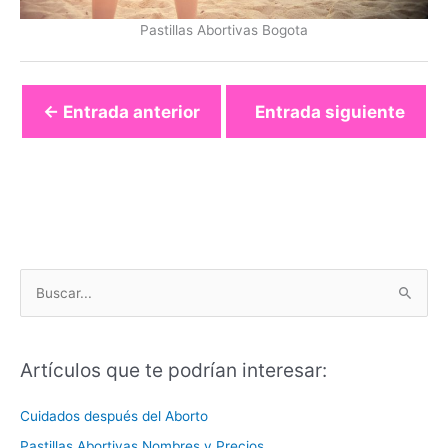
Pastillas Abortivas Bogota
←
Entrada anterior
Entrada siguiente
→
B
u
s
Artículos que te podrían interesar:
c
a
Cuidados después del Aborto
r
Pastillas Abortivas Nombres y Precios