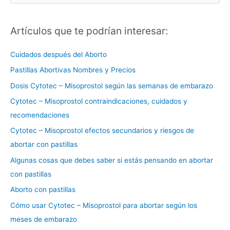
u
s
Artículos que te podrían interesar:
c
a
Cuidados después del Aborto
r
Pastillas Abortivas Nombres y Precios
p
Dosis Cytotec – Misoprostol según las semanas de embarazo
o
Cytotec – Misoprostol contraindicaciones, cuidados y
r
recomendaciones
:
Cytotec – Misoprostol efectos secundarios y riesgos de
abortar con pastillas
Algunas cosas que debes saber si estás pensando en abortar
con pastillas
Aborto con pastillas
Cómo usar Cytotec – Misoprostol para abortar según los
meses de embarazo