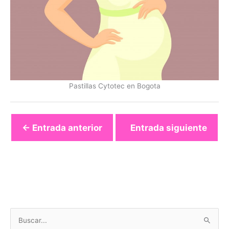
Pastillas Cytotec en Bogota
←
Entrada anterior
Entrada siguiente
→
B