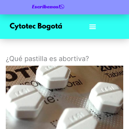
Ir
Escribenos!
al
contenido
¿Qué pastilla es abortiva?