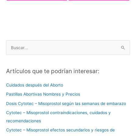
→
B
u
s
Artículos que te podrían interesar:
c
a
Cuidados después del Aborto
r
Pastillas Abortivas Nombres y Precios
p
Dosis Cytotec – Misoprostol según las semanas de embarazo
o
Cytotec – Misoprostol contraindicaciones, cuidados y
r
recomendaciones
:
Cytotec – Misoprostol efectos secundarios y riesgos de