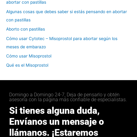
abortar con pastillas
Algunas cosas que debes saber si estás pensando en abortar
con pastillas
Aborto con pastillas
Cómo usar Cytotec – Misoprostol para abortar según los
meses de embarazo
Cómo usar Misoprostol
Qué es el Misoprostol
Domingo a Domingo 24-7, Deja de pensarlo y obtén
asesoría con la página más confiable de especialistas.
Si tienes alguna duda,
Envíanos un mensaje o
llámanos. ¡Estaremos